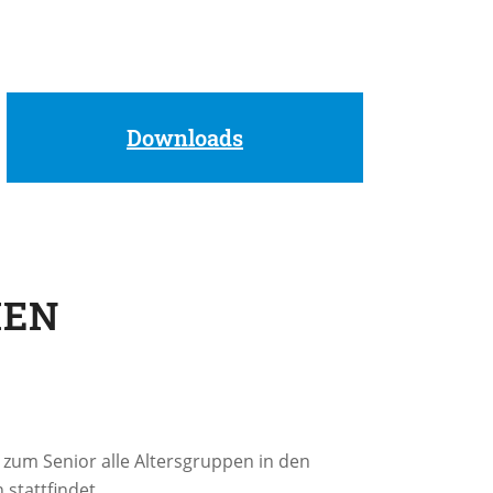
e für den Nachwuchs an.
itere Informationen.
Downloads
MEN
zum Senior alle Altersgruppen in den
stattfindet.