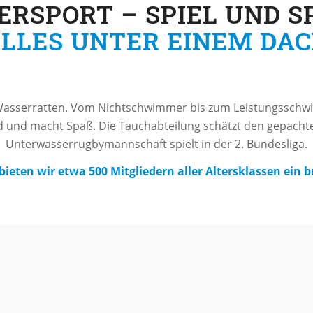
RSPORT – SPIEL UND S
LLES UNTER EINEM DA
asserratten. Vom Nichtschwimmer bis zum Leistungsschwi
 und macht Spaß. Die Tauchabteilung schätzt den gepacht
Unterwasserrugbymannschaft spielt in der 2. Bundesliga.
ieten wir etwa 500 Mitgliedern aller Altersklassen ein b
Verein
findet ihr immer die News und Berichte aus dem V