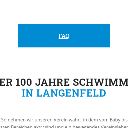
uchen für Erwachsene bieten wir auch spezielle Angebot
 oder über unseren Verein mehr wissen? Hier findet ihr we
FAQ
ER 100 JAHRE SCHWIM
IN LANGENFELD
–
So nehmen wir unseren Verein wahr, in dem vom Baby bis 
sten Bereichen aktiv sind und ein bewegendes Vereinsleben 