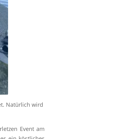
t. Natürlich wird
rletzen Event am
s ein köstliches