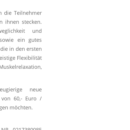
n die Teilnehmer
in ihnen stecken.
eglichkeit und
 sowie ein gutes
die in den ersten
tige Flexibilität
uskelrelaxation,
ugierige neue
 von 60,- Euro /
ngen möchten.
L.NR. 0217380085