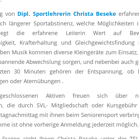
ng von
Dipl. Sportlehrerin Christa Beseke
erfahre
ch längerer Sportabstinenz, welche Möglichkeiten 
legt die erfahrene Leiterin Wert auf Bew
higkeit, Krafterhaltung und Gleichgewichtsfindung
ben Musik kommen diverse Kleingeräte zum Einsatz, 
pannende Abwechslung sorgen, und nebenbei auch geis
tzten 30 Minuten gehören der Entspannung, ob M
gen oder Atemübungen .
geschlossenen Aktiven freuen sich über ne
n, die durch SVL- Mitgliedschaft oder Kursgebühr
itagnachmittag mit ihnen beim Seniorensport verbri
hme ist ohne vorherige Anmeldung jederzeit möglich.
 Fragen steht Ihnen Christa Beseke unter der TE