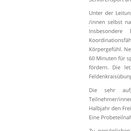
Unter der Leitu
/innen selbst na
Insbesondere 
Koordinationsfä
Körpergefühl. Ne
60 Minuten für s
fördern. Die le
Feldenkraisübun
Die sehr auf
Teilnehmer/inne
Halbjahr den Fre
Eine Probeteilna
Zu persönlichen