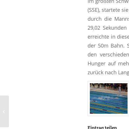
Im größten Schw
(SSE), startete s
durch die Manns
29,02 Sekunden
erreichte in die
der 50m Bahn. S
den verschieden
Hunger auf mehr
zurück nach Lang
Ankündigung ab 27.05.
Eintrag teilen